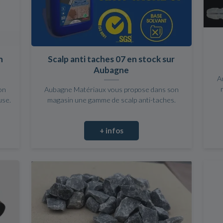
n
Scalp anti taches 07 en stock sur
Aubagne
A
on
Aubagne Matériaux vous propose dans son
use.
magasin une gamme de scalp anti-taches.
+ infos