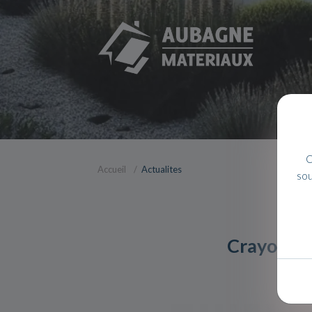
C
Accueil
Actualites
sou
Crayons d