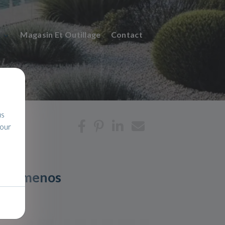
n
Magasin Et Outillage
Contact
us
pour
ur Gémenos