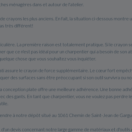
ches ménagères dans et autour de l'atelier.
de crayons les plus anciens. En fait, la situation ci-dessous montre
s très différent!
iculière. La première raison est totalement pratique. Si le crayon se
er que ce n'est pas idéal pour un charpentier qui a besoin de son at
 quelque chose que vous souhaitez vous inquiéter.
i assure le crayon de force supplémentaire. Le cœur fort empêche
rquer des surfaces sans être préoccupant si son outil survivra ou no
a conception plate offre une meilleure adhérence. Une bonne adhér
avec des gants. En tant que charpentier, vous ne voulez pas perdre l
tile.
s rendre à notre dépôt situé au 1061 Chemin de Saint-Jean de Garg
 d'un devis concernant notre large gamme de matériaux et d'outils