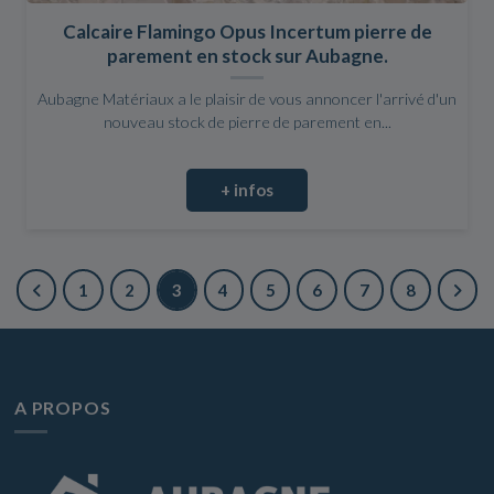
Calcaire Flamingo Opus Incertum pierre de
parement en stock sur Aubagne.
Aubagne Matériaux a le plaisir de vous annoncer l'arrivé d'un
nouveau stock de pierre de parement en...
+ infos
1
2
3
4
5
6
7
8
A PROPOS