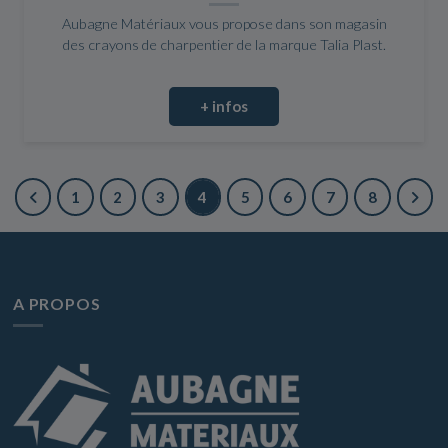
Aubagne Matériaux vous propose dans son magasin
des crayons de charpentier de la marque Talia Plast.
+ infos
1
2
3
4
5
6
7
8
A PROPOS