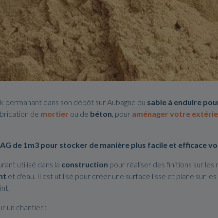
k permanant dans son dépôt sur Aubagne du
sable à enduire pou
abrication de
mortier
ou de
béton
, pour
aménager votre extérie
G de 1m3 pour stocker de manière plus facile et efficace vos 
rant utilisé dans la
construction
pour réaliser des finitions sur les
nt
et d'eau. Il est utilisé pour créer une surface lisse et plane sur l
nt.
r un chantier :