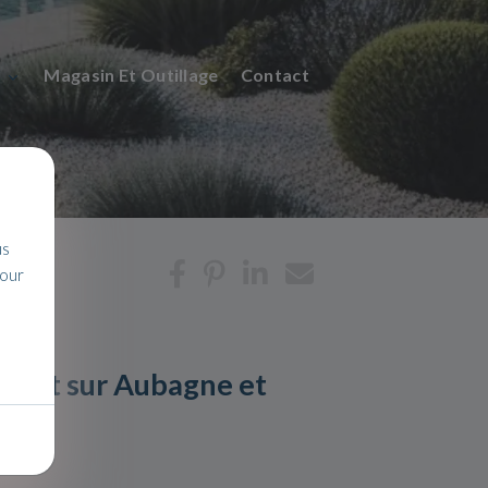
n
Magasin Et Outillage
Contact
us
pour
anant sur Aubagne et