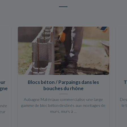
our
Blocs béton / Parpaings dans les
T
agne
bouches du rhône
Aubagne Matériaux commercialise une large
Des
gamme de bloc béton destinés aux montages de
le 
nnée
murs, murs à ...
leur