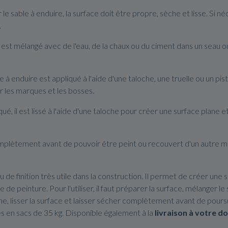
le sable à enduire, la surface doit être propre, sèche et lisse. Si né
.
est mélangé avec de l'eau, de la chaux ou du ciment dans un seau o
à enduire est appliqué à l'aide d'une taloche, une truelle ou un pist
r les marques et les bosses.
ué, il est lissé à l'aide d'une taloche pour créer une surface plane et
omplètement avant de pouvoir être peint ou recouvert d'un autre 
de finition très utile dans la construction. Il permet de créer une s
 peinture. Pour l'utiliser, il faut préparer la surface, mélanger le 
he, lisser la surface et laisser sécher complètement avant de pours
s en sacs de 35 kg. Disponible également à la
livraison à votre d