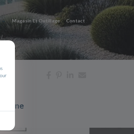
n
Magasin Et Outillage
Contact
us
pour
u rhône