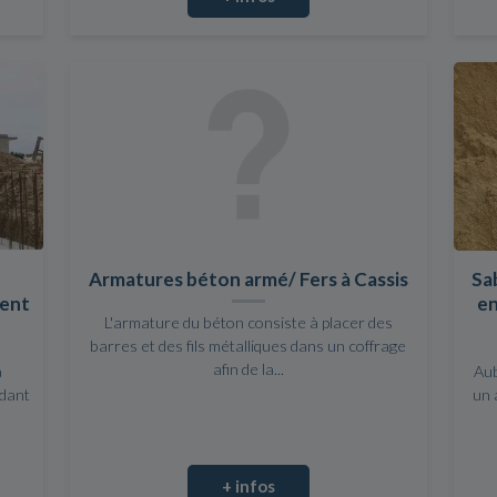
Armatures béton armé/ Fers à Cassis
Sab
ment
en
L'armature du béton consiste à placer des
barres et des fils métalliques dans un coffrage
afin de la...
a
Au
ndant
un 
+ infos