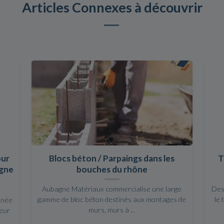
Articles Connexes à découvrir
our
Blocs béton / Parpaings dans les
T
agne
bouches du rhône
Aubagne Matériaux commercialise une large
Des
gamme de bloc béton destinés aux montages de
le 
nnée
murs, murs à ...
leur