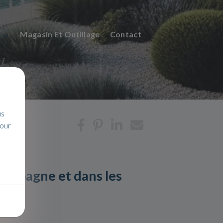
n
Magasin Et Outillage
Contact
us
pour
 aubagne et dans les