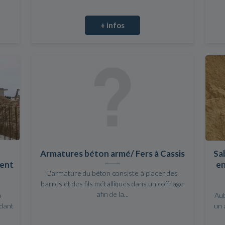
+ infos
Armatures béton armé/ Fers à Cassis
Sab
ment
en
L'armature du béton consiste à placer des
barres et des fils métalliques dans un coffrage
afin de la...
a
Au
ndant
un 