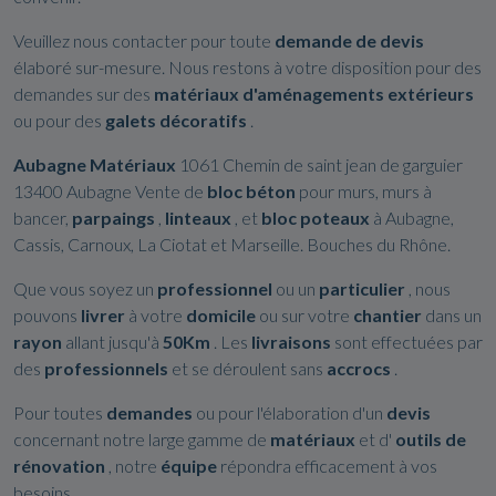
Veuillez nous contacter pour toute
demande de devis
élaboré sur-mesure. Nous restons à votre disposition pour des
demandes sur des
matériaux d'aménagements extérieurs
ou pour des
galets décoratifs
.
Aubagne Matériaux
1061 Chemin de saint jean de garguier
13400 Aubagne Vente de
bloc béton
pour murs, murs à
bancer,
parpaings
,
linteaux
, et
bloc poteaux
à Aubagne,
Cassis, Carnoux, La Ciotat et Marseille. Bouches du Rhône.
Que vous soyez un
professionnel
ou un
particulier
, nous
pouvons
livrer
à votre
domicile
ou sur votre
chantier
dans un
rayon
allant jusqu'à
50Km
. Les
livraisons
sont effectuées par
des
professionnels
et se déroulent sans
accrocs
.
Pour toutes
demandes
ou pour l'élaboration d'un
devis
concernant notre large gamme de
matériaux
et d'
outils de
rénovation
, notre
équipe
répondra efficacement à vos
besoins.