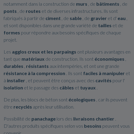
notamment dans la construction de
murs
, de
bâtiments
, de
ponts
, de
routes
et de diverses infrastructures. Ils sont
fabriqués à partir de
ciment
, de
sable
, de
gravier
et d'
eau
,
et sont disponibles dans une grande variété de
tailles
et de
formes
pour répondre aux besoins spécifiques de chaque
projet.
Les
agglos creux et les parpaings
ont plusieurs avantages en
tant que
matériaux
de construction. Ils sont
économiques
,
durables
,
résistants
aux intempéries, et ont une grande
résistance à la compression
. Ils sont
faciles à manipuler
et
à
installer
, et peuvent être conçus avec des
cavités
pour l'
isolation
et le passage des
câbles
et
tuyaux
.
De plus, les blocs de béton sont
écologiques
, car ils peuvent
être
recyclés
après leur utilisation.
Possibilité de
panachage
lors des
livraisons chantier
.
D'autres produits spécifiques selon vos
besoins
peuvent vous
convenir.