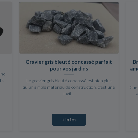
Gravier gris bleuté concassé parfait
B
pour vos jardins
amé
Une
ts
Le gravier gris bleuté concassé est bien plus
qu'un simple matériau de construction, c'est une
Chez
invit...
v
+ infos