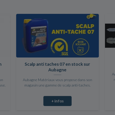
n
Scalp anti taches 07 en stock sur
Aubagne
A
on
Aubagne Matériaux vous propose dans son
use.
magasin une gamme de scalp anti-taches.
+ infos