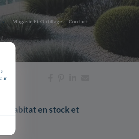
n
Magasin Et Outillage
Contact
us
pour
 l'habitat en stock et