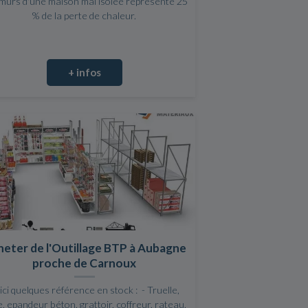
murs d'une maison mal isolée représente 25
% de la perte de chaleur.
+ infos
eter de l'Outillage BTP à Aubagne
proche de Carnoux
ici quelques référence en stock : - Truelle,
e, epandeur béton, grattoir, coffreur, rateau,