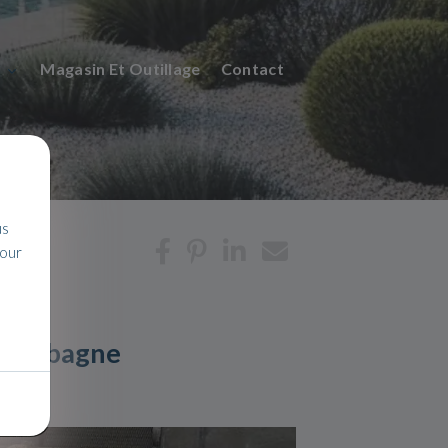
n
Magasin Et Outillage
Contact
us
pour
ur Aubagne