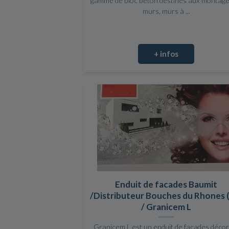
gamme de bloc béton destinés aux montage
murs, murs à ...
+ infos
Enduit de facades Baumit
/Distributeur Bouches du Rhones 
/ Granicem L
Granicem L est un enduit de façades décor