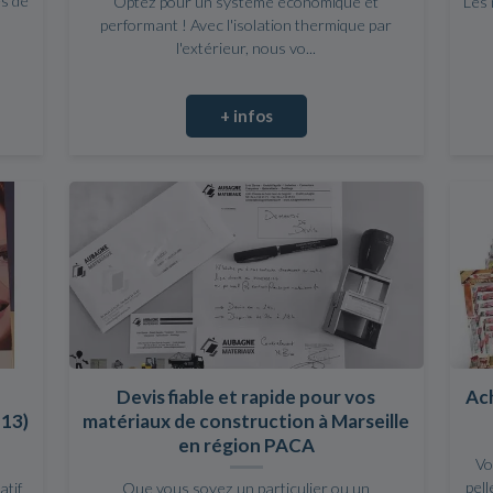
s de
Optez pour un système économique et
Les 
performant ! Avec l'isolation thermique par
l'extérieur, nous vo...
+ infos
Devis fiable et rapide pour vos
Ach
(13)
matériaux de construction à Marseille
en région PACA
Vo
pell
atif
Que vous soyez un particulier ou un