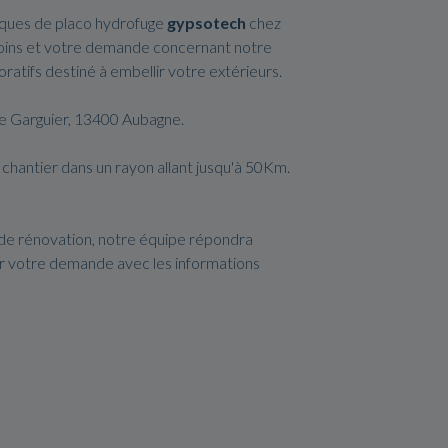
plaques de placo hydrofuge
gypsotech
chez
soins et votre demande concernant notre
tifs destiné à embellir votre extérieurs.
de Garguier, 13400 Aubagne.
 chantier dans un rayon allant jusqu'à 50Km.
 de rénovation, notre équipe répondra
er votre demande avec les informations