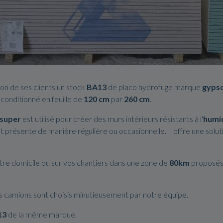
on de ses clients un stock
BA13
de placo hydrofuge marque
gyps
 conditionné en feuille de
120 cm
par
260 cm
.
super
est utilisé pour créer des murs intérieurs résistants à l'
humi
st présente de manière régulière ou occasionnelle. Il offre une sol
tre domicile ou sur vos chantiers dans une zone de
80km
proposés d
os camions sont choisis minutieusement par notre équipe.
13
de la même marque.