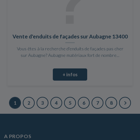
Vente d'enduits de façades sur Aubagne 13400
Vous êtes à la recherche d'enduits de façades pas cher
sur Aubagne? Aubagne matériaux fort de nombre...
+ infos
1
2
3
4
5
6
7
8
A PROPOS