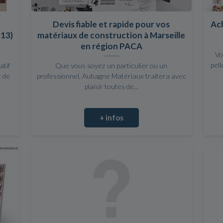
Devis fiable et rapide pour vos
Ach
(13)
matériaux de construction à Marseille
en région PACA
Vo
pell
atif
Que vous soyez un particulier ou un
t de
professionnel, Aubagne Matériaux traitera avec
plaisir toutes de...
+ infos