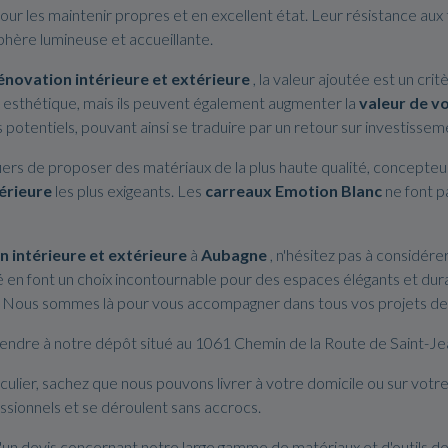
our les maintenir propres et en excellent état. Leur résistance aux t
phère lumineuse et accueillante.
énovation intérieure et extérieure
, la valeur ajoutée est un cri
esthétique, mais ils peuvent également augmenter la
valeur de v
potentiels, pouvant ainsi se traduire par un retour sur investissem
iers de proposer des matériaux de la plus haute qualité, concepte
érieure
les plus exigeants. Les
carreaux Emotion Blanc
ne font pa
n intérieure et extérieure
à
Aubagne
, n'hésitez pas à considére
té en font un choix incontournable pour des espaces élégants et dura
er. Nous sommes là pour vous accompagner dans tous vos projets d
s rendre à notre dépôt situé au 1061 Chemin de la Route de Saint-
ulier, sachez que nous pouvons livrer à votre domicile ou sur votre 
ssionnels et se déroulent sans accrocs.
'un devis concernant notre large gamme de matériaux et d'outils d