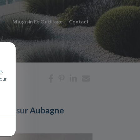
n
Magasin Et Outillage
Contact
us
pour
ures sur Aubagne