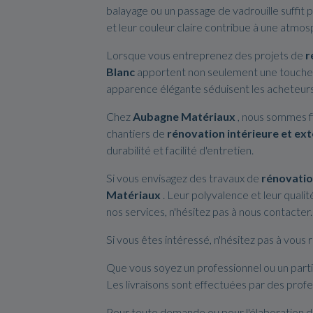
balayage ou un passage de vadrouille suffit p
et leur couleur claire contribue à une atmos
Lorsque vous entreprenez des projets de
r
Blanc
apportent non seulement une touche 
apparence élégante séduisent les acheteurs 
Chez
Aubagne Matériaux
, nous sommes f
chantiers de
rénovation intérieure et ext
durabilité et facilité d'entretien.
Si vous envisagez des travaux de
rénovatio
Matériaux
. Leur polyvalence et leur quali
nos services, n'hésitez pas à nous contact
Si vous êtes intéressé, n'hésitez pas à vou
Que vous soyez un professionnel ou un partic
Les livraisons sont effectuées par des profe
Pour toute demande ou pour l'élaboration d