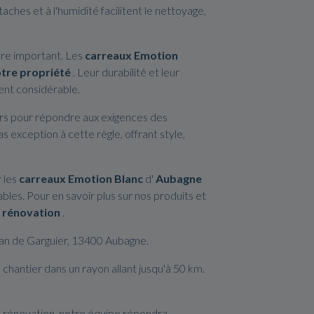
aches et à l'humidité facilitent le nettoyage,
tère important. Les
carreaux Emotion
otre propriété
. Leur durabilité et leur
ent considérable.
urs pour répondre aux exigences des
s exception à cette règle, offrant style,
r les
carreaux Emotion Blanc
d'
Aubagne
bles. Pour en savoir plus sur nos produits et
e
rénovation
.
Jean de Garguier, 13400 Aubagne.
chantier dans un rayon allant jusqu'à 50 km.
e rénovation, notre équipe répondra