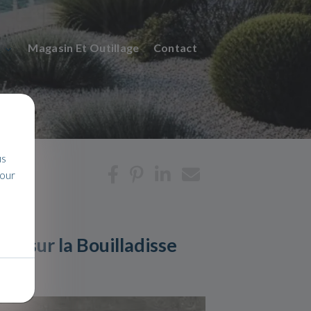
n
Magasin Et Outillage
Contact
us
pour
s sur la Bouilladisse