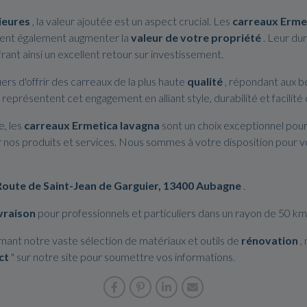
ieures
, la valeur ajoutée est un aspect crucial. Les
carreaux Erme
uvent également augmenter la
valeur de votre propriété
. Leur dur
rant ainsi un excellent retour sur investissement.
ers d'offrir des carreaux de la plus haute
qualité
, répondant aux b
représentent cet engagement en alliant style, durabilité et facilité 
, les
carreaux Ermetica lavagna
sont un choix exceptionnel pour 
 nos produits et services. Nous sommes à votre disposition pour v
Route de Saint-Jean de Garguier, 13400 Aubagne
.
ivraison
pour professionnels et particuliers dans un rayon de 50 k
ant notre vaste sélection de matériaux et outils de
rénovation
,
ct
" sur notre site pour soumettre vos informations.