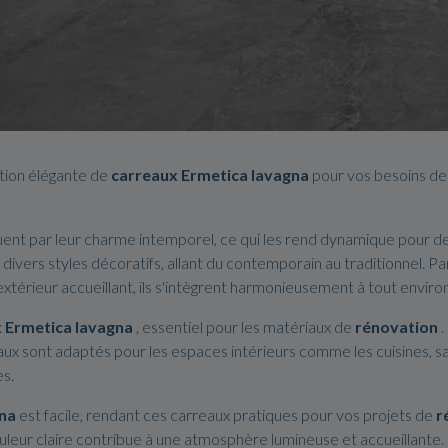
tion élégante de
carreaux Ermetica lavagna
pour vos besoins d
uent par leur charme intemporel, ce qui les rend dynamique pour d
divers styles décoratifs, allant du contemporain au traditionnel. Parf
xtérieur accueillant, ils s'intègrent harmonieusement à tout envir
 Ermetica lavagna
, essentiel pour les matériaux de
rénovation
.
ux sont adaptés pour les espaces intérieurs comme les cuisines, salle
es.
gna
est facile, rendant ces carreaux pratiques pour vos projets de
r
couleur claire contribue à une atmosphère lumineuse et accueillante.