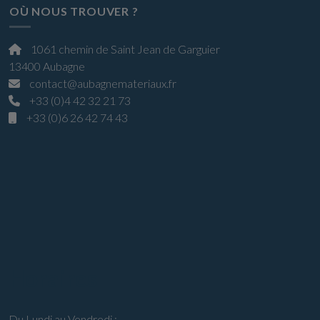
OÙ NOUS TROUVER ?
1061 chemin de Saint Jean de Garguier
13400 Aubagne
contact@aubagnemateriaux.fr
+33 (0)4 42 32 21 73
+33 (0)6 26 42 74 43
Horaires
Du Lundi au Vendredi :