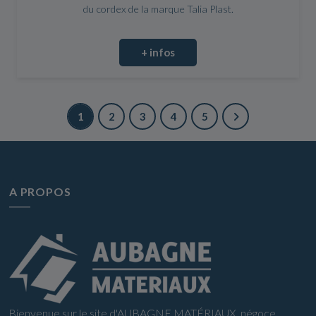
du cordex de la marque Talia Plast.
+ infos
1
2
3
4
5
A PROPOS
Bienvenue sur le site d'AUBAGNE MATÉRIAUX, négoce