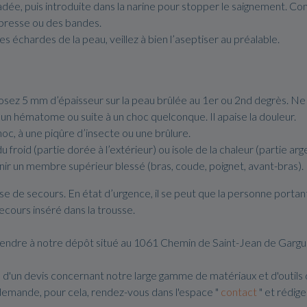
ée, puis introduite dans la narine pour stopper le saignement. Com
presse ou des bandes.
es échardes de la peau, veillez à bien l’aseptiser au préalable.
posez 5 mm d’épaisseur sur la peau brûlée au 1er ou 2nd degrès. Ne
, un hématome ou suite à un choc quelconque. Il apaise la douleur.
hoc, à une piqûre d’insecte ou une brûlure.
froid (partie dorée à l’extérieur) ou isole de la chaleur (partie arg
nir un membre supérieur blessé (bras, coude, poignet, avant-bras).
e de secours. En état d’urgence, il se peut que la personne portant 
ecours inséré dans la trousse.
s rendre à notre dépôt situé au 1061 Chemin de Saint-Jean de Garg
 d'un devis concernant notre large gamme de matériaux et d'outils
demande, pour cela, rendez-vous dans l'espace "
contact
" et rédig