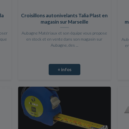
la
Croisillons autonivelants Talia Plast en
magasin sur Marseille
ma
poser
Aubagne Matériaux et son équipe vous propose
rque
en stock et en vente dans son magasin sur
Aub
Aubagne, des ...
en
+ infos