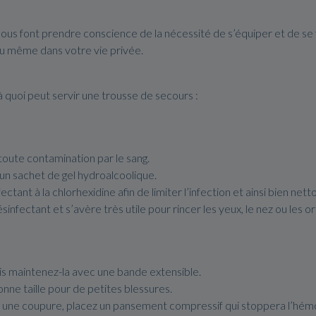
ous font prendre conscience de la nécessité de s’équiper et de se 
u même dans votre vie privée.
à quoi peut servir une trousse de secours :
 toute contamination par le sang.
un sachet de gel hydroalcoolique.
nt à la chlorhexidine afin de limiter l’infection et ainsi bien netto
nfectant et s’avère très utile pour rincer les yeux, le nez ou les ore
uis maintenez-la avec une bande extensible.
nne taille pour de petites blessures.
à une coupure, placez un pansement compressif qui stoppera l’hém