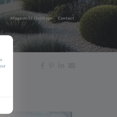
n
Magasin Et Outillage
Contact
us
pour
t