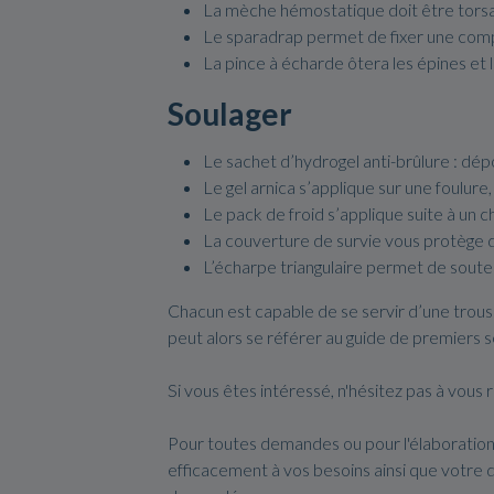
La mèche hémostatique doit être torsad
Le sparadrap permet de fixer une com
La pince à écharde ôtera les épines et l
Soulager
Le sachet d’hydrogel anti-brûlure : dé
Le gel arnica s’applique sur une foulure
Le pack de froid s’applique suite à un c
La couverture de survie vous protège du 
L’écharpe triangulaire permet de soute
Chacun est capable de se servir d’une trouss
peut alors se référer au guide de premiers s
Si vous êtes intéressé, n'hésitez pas à vou
Pour toutes demandes ou pour l'élaboration
efficacement à vos besoins ainsi que votre 