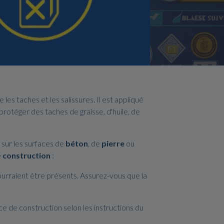
 les taches et les salissures. Il est appliqué
s protéger des taches de graisse, d'huile, de
 sur les surfaces de
béton
, de
pierre
ou
e
construction
:
pourraient être présents. Assurez-vous que la
ce de construction selon les instructions du