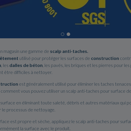
on magasin une gamme de
scalp anti-taches.
vêtement
utilisé pour protéger les surfaces de
construction
contre
n
, les
dalles
de béton
, les pavés, les briques et les pierres pour le
 être difficiles à nettoyer.
truction
est généralement utilisé pour éliminer les taches tenaces
ci comment vous pouvez utiliser un scalp anti-taches pour surface d
 surface en éliminant toute saleté, débris et autres matériaux qui 
 le processus de nettoyage.
urface est propre et sèche, appliquez le scalp anti-taches pour surfa
ormément la surface avec le produit.