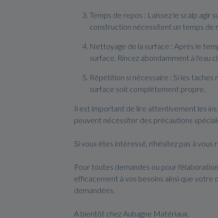
Temps de repos : Laissez le scalp agir 
construction nécessitent un temps de 
Nettoyage de la surface : Après le temp
surface. Rincez abondamment à l'eau cla
Répétition si nécessaire : Si les tache
surface soit complètement propre.
Il est important de lire attentivement les in
peuvent nécessiter des précautions spéciales 
Si vous êtes intéressé, n'hésitez pas à vou
Pour toutes demandes ou pour l'élaboration
efficacement à vos besoins ainsi que votre 
demandées.
A bientôt chez Aubagne Matériaux.