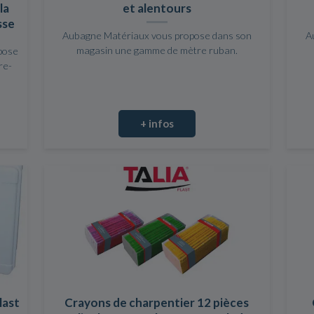
la
et alentours
sse
Aubagne Matériaux vous propose dans son
A
magasin une gamme de mètre ruban.
pose
re-
+ infos
last
Crayons de charpentier 12 pièces