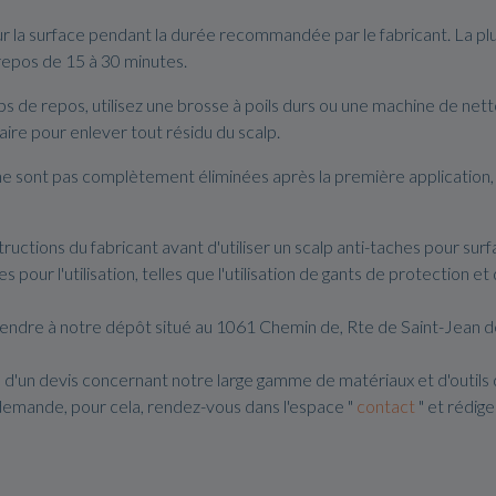
sur la surface pendant la durée recommandée par le fabricant. La pl
repos de 15 à 30 minutes.
s de repos, utilisez une brosse à poils durs ou une machine de net
ire pour enlever tout résidu du scalp.
s ne sont pas complètement éliminées après la première application,
structions du fabricant avant d'utiliser un scalp anti-taches pour su
pour l'utilisation, telles que l'utilisation de gants de protection et
s rendre à notre dépôt situé au 1061 Chemin de, Rte de Saint-Jean 
 d'un devis concernant notre large gamme de matériaux et d'outils
demande, pour cela, rendez-vous dans l'espace "
contact
" et rédig