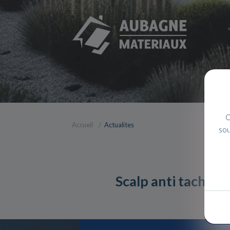
C
Accueil
Actualites
sou
Scalp anti taches