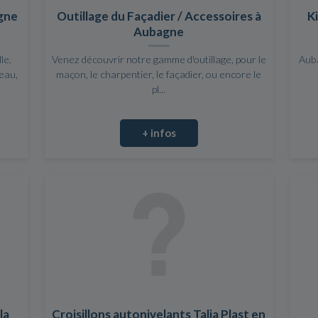
agne
Outillage du Façadier / Accessoires à
K
Aubagne
le,
Venez découvrir notre gamme d'outillage, pour le
Auba
teau,
maçon, le charpentier, le façadier, ou encore le
pl...
+ infos
la
Croisillons autonivelants Talia Plast en