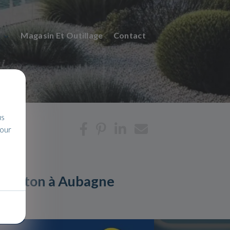
n
Magasin Et Outillage
Contact
us
pour
en béton à Aubagne