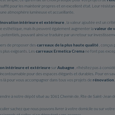
uffit pour les maintenir propres et en excellent état. Leur résistance
à une atmosphère lumineuse et accueillante.
énovation intérieure et extérieure
, la valeur ajoutée est un cri
 esthétique, mais ils peuvent également augmenter la
valeur de 
potentiels, pouvant ainsi se traduire par un retour sur investissem
iers de proposer des
carreaux de la plus haute qualité
, conçus 
s plus exigeants. Les
carreaux Ermetica Crema
ne font pas excep
on intérieure et extérieure
sur
Aubagne
, n'hésitez pas à consid
 incontournable pour des espaces élégants et durables. Pour en savo
es là pour vous accompagner dans tous vos projets de
rénovation
.
s rendre à notre dépôt situé au 1061 Chemin de, Rte de Saint-Jean 
ulier sachez que nous pouvons livrer à votre domicile ou sur votre
ssionnels et celles-ci se déroulent sans accrocs.