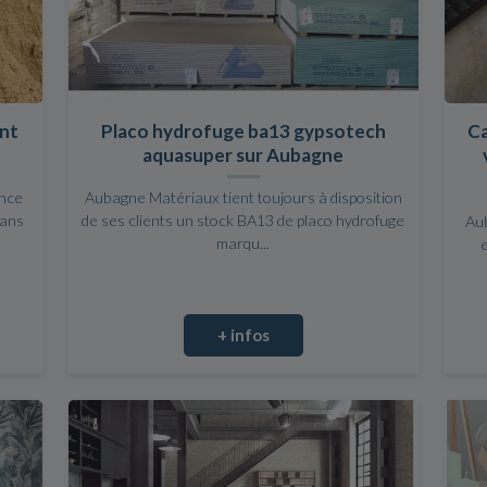
ant
Placo hydrofuge ba13 gypsotech
Ca
aquasuper sur Aubagne
nce
Aubagne Matériaux tient toujours à disposition
dans
de ses clients un stock BA13 de placo hydrofuge
Au
marqu...
+ infos