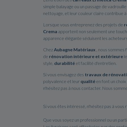
simple balayage ou un passage de vadrouille s
nettoyage, et leur couleur claire contribue 
Lorsque vous entreprenez des projets de
r
Crema
apportent non seulement une touche
apparence élégante séduisent les acheteurs 
Chez
Aubagne Matériaux
, nous sommes f
de
rénovation intérieure et extérieure
le
style,
durabilité
et facilité d'entretien.
Si vous envisagez des
travaux de rénovati
polyvalence et leur
qualité
en font un choix
n'hésitez pas à nous contacter. Nous somm
Si vous êtes intéressé, n'hésitez pas à vou
Que vous soyez un professionnel ou un partic
Les livraisons sont effectuées par des profe