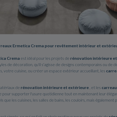
rreaux Ermetica Crema
pour revêtement intérieur et extérie
tica Crema
est idéal pour les projets de
rénovation intérieure et
tyles de décoration, qu'il s'agisse de designs contemporains ou de d
s, votre cuisine, ou créer un espace extérieur accueillant, les
carre
matériaux de
rénovation intérieure et extérieure
, et les
carreau
e pour supporter l'usure quotidienne tout en maintenant leur élég
s que les cuisines, les salles de bains, les couloirs, mais égalemen
est simple, ce qui en fait un choix pratique pour vos projets de
réno