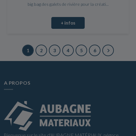
big bag des galets de rivière pour la créati...
+ infos
1
2
3
4
5
6
A PROPOS
Bienvenue sur le site d'AUBAGNE MATÉRIAUX, négoce